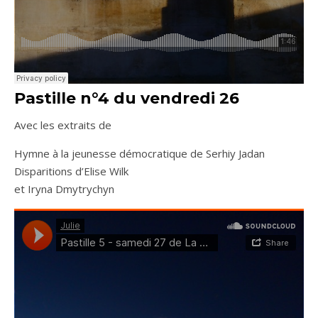
Pastille n°4 du vendredi 26
Avec les extraits de
Hymne à la jeunesse démocratique de Serhiy Jadan
Disparitions d’Elise Wilk
et Iryna Dmytrychyn