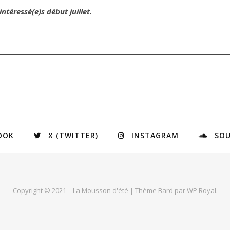
ntéressé(e)s début juillet.
OOK
X (TWITTER)
INSTAGRAM
SO
Copyright © 2021 – La Mousson d'été |
Thème Bard par
WP Royal
.