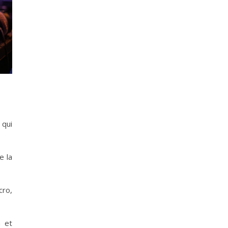
 qui
e la
cro,
n et