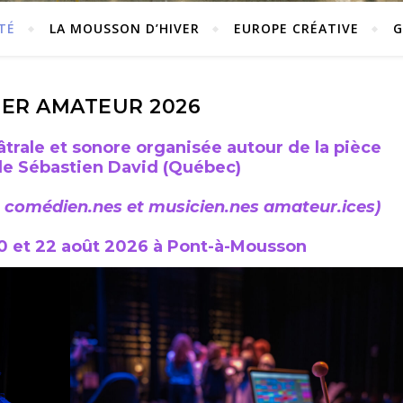
TÉ
LA MOUSSON D’HIVER
EUROPE CRÉATIVE
G
IER AMATEUR 2026
âtrale et sonore organisée autour de la pièce
 de Sébastien David
(Québec)
 comédien.nes et musicien.nes amateur.ices)
18, 20 et 22 août 2026 à Pont-à-Mousson