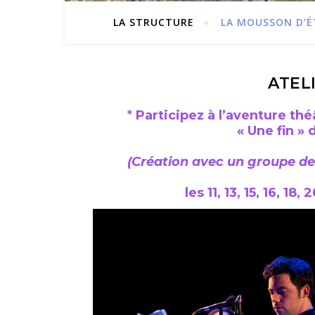
LA STRUCTURE
LA MOUSSON D’É
ATEL
*
Participez à l’aventure thé
« Une fin »
(Création avec un groupe de
les 11, 13, 15, 16, 